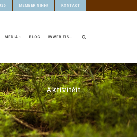
026
MEMBER GINN!
KONTAKT
MEDIA
BLOG
IWWER EIS…
Aktivitéit...