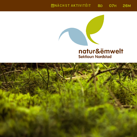
8
07
26
NÄCHST AKTIVITÉIT
D
H
M