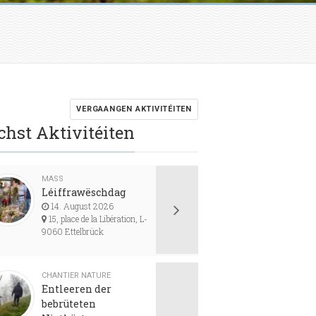
VERGAANGEN AKTIVITÉITEN
chst Aktivitéiten
MASS
Léiffrawëschdag
14. August 2026
15, place de la Libération, L-
9060 Ettelbrück
CHANTIER NATURE
Entleeren der
bebrüteten